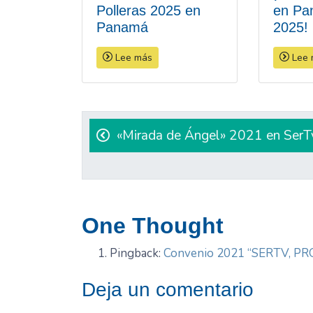
Polleras 2025 en
en Pa
Panamá
2025!
Lee más
Lee 
Navegación
de
«Mirada de Ángel» 2021 en SerT
entradas
One Thought
Pingback:
Convenio 2021 “SERTV, PRO
Deja un comentario