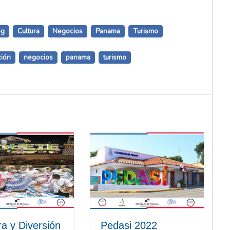
og
Cultura
Negocios
Panama
Turismo
ión
negocios
panama
turismo
ra y Diversión
Pedasi 2022