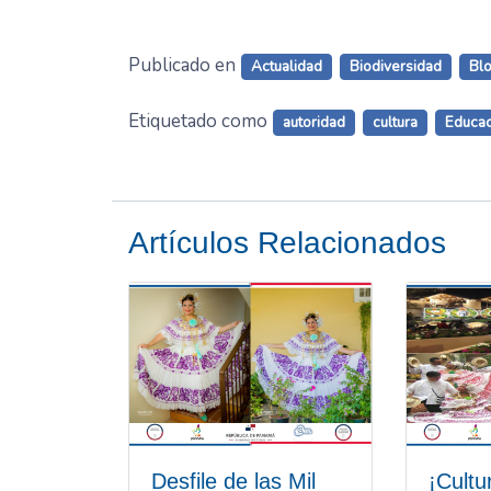
Publicado en
Actualidad
Biodiversidad
Bl
Etiquetado como
autoridad
cultura
Educac
Artículos Relacionados
Desfile de las Mil
¡Cultu