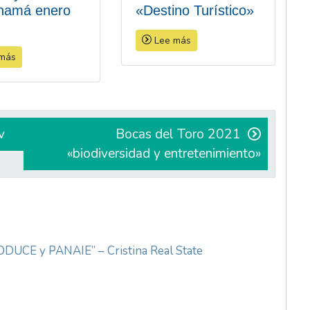
namá enero
«Destino Turístico»
Lee más
más
v
Bocas del Toro 2021
«biodiversidad y entretenimiento»
DUCE y PANAIE” – Cristina Real State