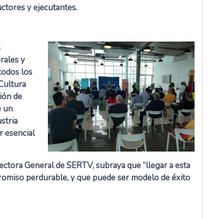
ductores y ejecutantes.
s
rales y
todos los
Cultura
ión de
e un
stria
r esencial
rectora General de SERTV, subraya que “llegar a esta
romiso perdurable, y que puede ser modelo de éxito