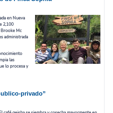
cada en Nueva
de 2,100
, Brooke Mc
es administrada
onocimiento
mpia las
que lo procesa y
publico-privado”
El café geisha se siembra y cosecha mayormente en