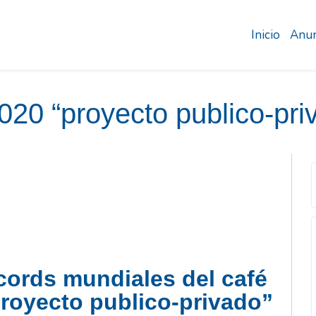
Inicio
Anun
2020 “proyecto publico-pri
écords mundiales del café
proyecto publico-privado”