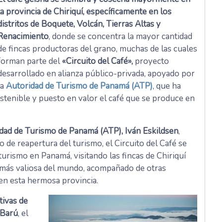
la provincia de Chiriquí, específicamente en los
distritos de Boquete, Volcán, Tierras Altas y
Renacimiento
, donde se concentra la mayor cantidad
de fincas productoras del grano, muchas de las cuales
forman parte del
«Circuito del Café»,
proyecto
desarrollado en alianza público-privada, apoyado por
la
Autoridad de Turismo de Panamá (ATP)
, que ha
ostenible y puesto en valor el café que se produce en
idad de Turismo de Panamá (ATP), Iván Eskildsen
,
 de reapertura del turismo, el Circuito del Café se
urismo en Panamá, visitando las fincas de Chiriquí
é más valiosa del mundo, acompañado de otras
 en esta hermosa provincia.
tivas de
 Barú
, el