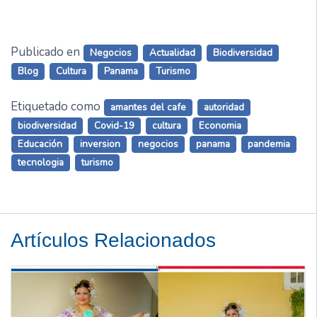
Publicado en
Negocios
Actualidad
Biodiversidad
Blog
Cultura
Panama
Turismo
Etiquetado como
amantes del cafe
autoridad
biodiversidad
Covid-19
cultura
Economia
Educación
inversion
negocios
panama
pandemia
tecnologia
turismo
Artículos Relacionados