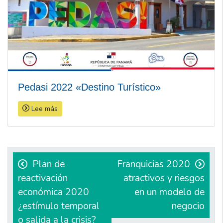
Pedasi 2022 «Destino Turístico»
Lee más
Navegación
de
Plan de
Franquicias 2020
reactivación
atractivos y riesgos
entradas
económica 2020
en un modelo de
¿estímulo temporal
negocio
o salida a la crisis?