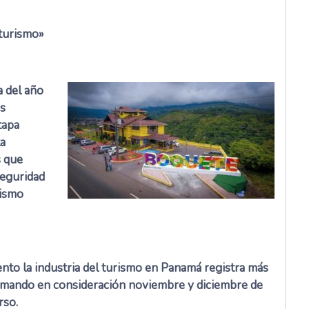
turismo»
a del año
os
tapa
la
s que
seguridad
rismo
nto la industria del turismo en Panamá registra más
tomando en consideración noviembre y diciembre de
rso.