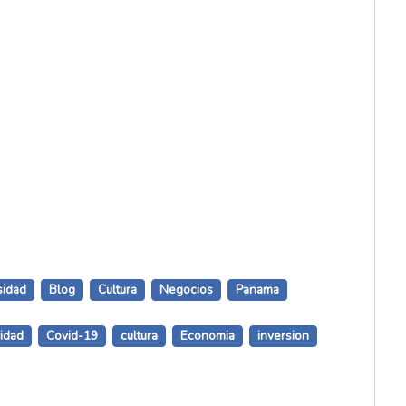
sidad
Blog
Cultura
Negocios
Panama
sidad
Covid-19
cultura
Economia
inversion