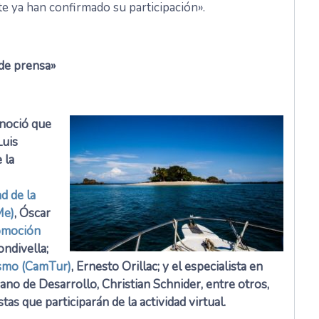
e ya han confirmado su participación».
de prensa»
onoció que
Luis
 la
d de la
Me)
, Óscar
omoción
ondivella;
ismo (CamTur)
, Ernesto Orillac; y el especialista en
no de Desarrollo, Christian Schnider, entre otros,
as que participarán de la actividad virtual.