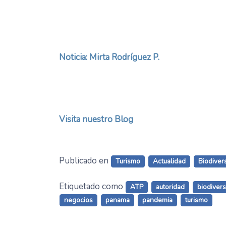
Noticia: Mirta Rodríguez P.
Visita nuestro Blog
Publicado en
Turismo
Actualidad
Biodiver
Etiquetado como
ATP
autoridad
biodiver
negocios
panama
pandemia
turismo