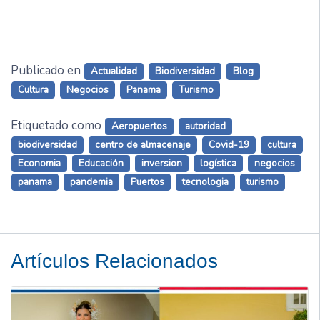
Publicado en
Actualidad
Biodiversidad
Blog
Cultura
Negocios
Panama
Turismo
Etiquetado como
Aeropuertos
autoridad
biodiversidad
centro de almacenaje
Covid-19
cultura
Economia
Educación
inversion
logística
negocios
panama
pandemia
Puertos
tecnologia
turismo
Artículos Relacionados