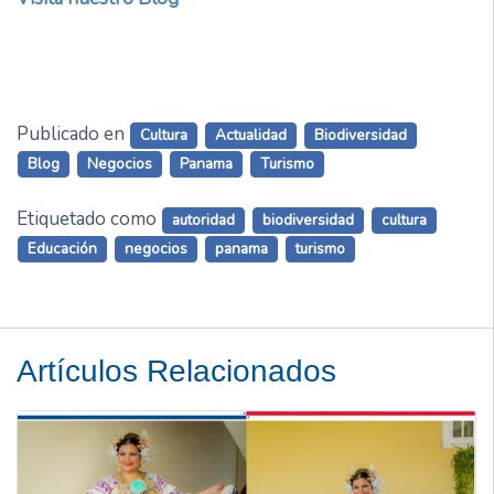
Publicado en
Cultura
Actualidad
Biodiversidad
Blog
Negocios
Panama
Turismo
Etiquetado como
autoridad
biodiversidad
cultura
Educación
negocios
panama
turismo
Artículos Relacionados