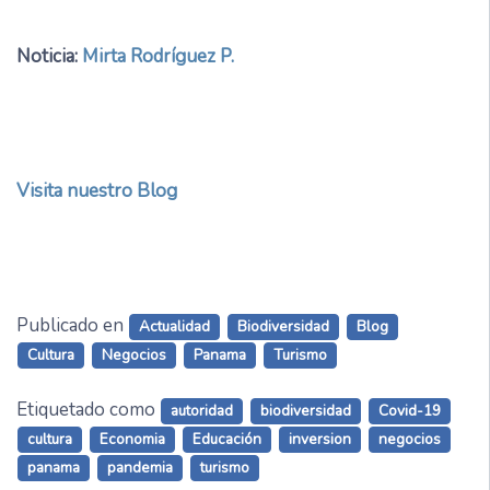
Noticia:
Mirta Rodríguez P.
Visita nuestro Blog
Publicado en
Actualidad
Biodiversidad
Blog
Cultura
Negocios
Panama
Turismo
Etiquetado como
autoridad
biodiversidad
Covid-19
cultura
Economia
Educación
inversion
negocios
panama
pandemia
turismo