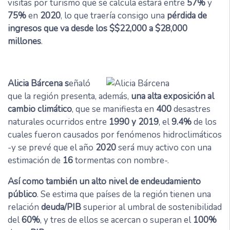
visitas por turismo que se calcula estará entre
57%
y
75%
en
2020
, lo que traería consigo una
pérdida de
ingresos que va desde los $$22,000 a $28,000
millones
.
Alicia Bárcena s
eñaló
que la región presenta, además,
una alta exposición al
cambio climático
, que se manifiesta en
400
desastres
naturales ocurridos entre
1990 y 2019
, el
9.4%
de los
cuales fueron causados por fenómenos hidroclimáticos
-y se prevé que el año
2020
será muy activo con una
estimación de
16
tormentas con nombre-.
Así como también un alto nivel de endeudamiento
público
. Se estima que países de la región tienen una
relación
deuda/PIB
superior al umbral de sostenibilidad
del
60%
, y tres de ellos se acercan o superan el
100%