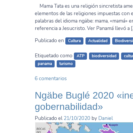
Mama Tata es una religión sincretista amer
elementos de las religiones impuestas con e
palabras del idioma ngäbe: mama, «mamá» en 
referencia a Jesucristo. Ver Panamá llevó a [
Publicado en
Cultura
Actualidad
Biodivers
Etiquetado como
ATP
biodiversidad
cultu
panama
turismo
en
6 comentarios
Mama
Tata
Ngäbe Buglé 2020 «ine
desde
gobernabilidad»
1962
Publicado el
21/10/2020
by
Daniel