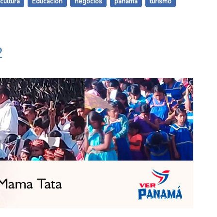
cultura
Educación
negocios
panama
turismo
2