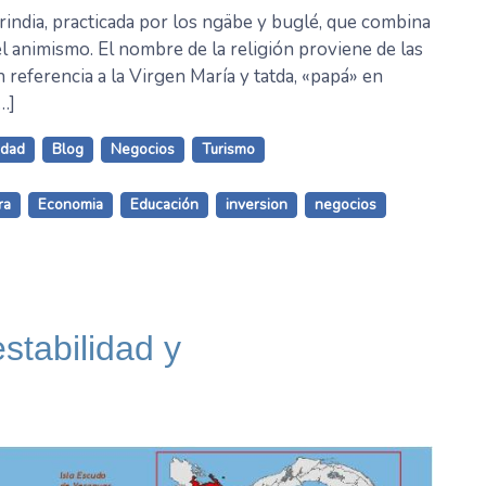
india, practicada por los ngäbe y buglé, que combina
l animismo. El nombre de la religión proviene de las
referencia a la Virgen María y tatda, «papá» en
…]
idad
Blog
Negocios
Turismo
ra
Economia
Educación
inversion
negocios
stabilidad y