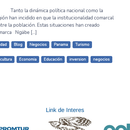
 Tanto la dinámica política nacional como la
gión han incidido en que la institucionalidad comarcal
tre la población. Estas situaciones han creado
comarca Ngäbe […]
idad
Blog
Negocios
Panama
Turismo
cultura
Economia
Educación
inversion
negocios
Link de Interes