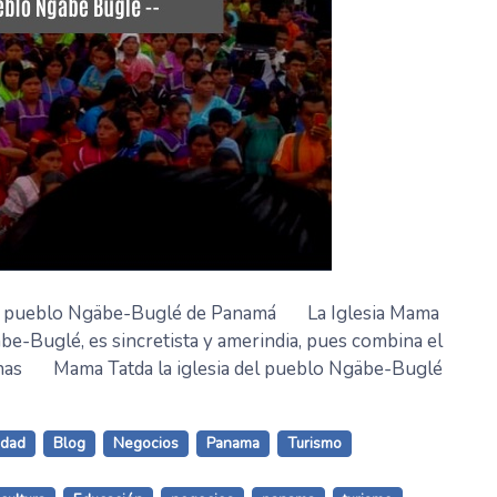
ró’ al pueblo Ngäbe-Buglé de Panamá La Iglesia Mama
gäbe-Buglé, es sincretista y amerindia, pues combina el
genas Mama Tatda la iglesia del pueblo Ngäbe-Buglé
idad
Blog
Negocios
Panama
Turismo