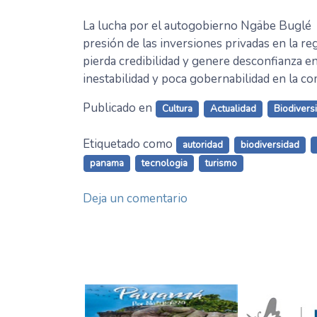
La lucha por el autogobierno Ngäbe Buglé
presión de las inversiones privadas en la re
pierda credibilidad y genere desconfianza en
inestabilidad y poca gobernabilidad en la 
Publicado en
Cultura
Actualidad
Biodivers
Etiquetado como
autoridad
biodiversidad
panama
tecnologia
turismo
en
Deja un comentario
Ngäbe
Buglé
2020
«inestabilidad
y
gobernabilidad»